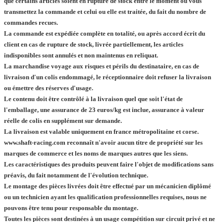
que certains articles soient en rupture de stock entre le moment ou vous
transmettez la commande et celui ou elle est traitée, du fait du nombre de
commandes recues.
La commande est expédiée complète en totalité, ou après accord écrit du
client en cas de rupture de stock, livrée partiellement, les articles
indisponibles sont annulés et non maintenus en reliquat.
La marchandise voyage aux risques et périls du destinataire, en cas de
livraison d'un colis endommagé, le réceptionnaire doit refuser la livraison
ou émettre des réserves d'usage.
Le contenu doit être contrôlé à la livraison quel que soit l'état de
l'emballage, une assurance de 23 euros/kg est inclue, assurance à valeur
réelle de colis en supplément sur demande.
La livraison est valable uniquement en france métropolitaine et corse.
www.shaft-racing.com reconnaît n'avoir aucun titre de propriété sur les
marques de commerce et les noms de marques autres que les siens.
Les caractéristiques des produits peuvent faire l'objet de modifications sans
préavis, du fait notamment de l'évolution technique.
Le montage des pièces livrées doit être effectué par un mécanicien diplômé
ou un technicien ayant les qualification professionnelles requises, nous ne
pouvons être tenu pour responsable du montage.
Toutes les pièces sont destinées à un usage compétition sur circuit privé et ne